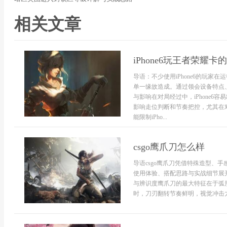
相关文章
iPhone6玩王者荣耀
导语：不少使用iPhone6的玩
单一缘故造成。通过领会设备特点
与影响在对局经过中，iPhone
影响走位判断和节奏把控，尤其在
能限制iPho...
csgo鹰爪刀怎么样
导语csgo鹰爪刀凭借特殊造型、
使用体验、搭配思路与实战细节展
与辨识度鹰爪刀的最大特征在于弧
时，刀刃翻转节奏鲜明，视觉冲击力