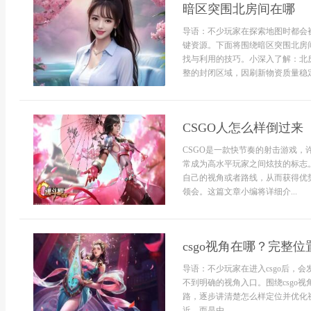
暗区突围北房间在哪
导语：不少玩家在探索地图时都会
键资源。下面将围绕暗区突围北房
找与利用的技巧。小深入了解：北
整的封闭区域，因刷新物资质量稳定而被频
CSGO人怎么样倒过来
CSGO是一款快节奏的射击游戏，
常成为高水平玩家之间炫技的标志
自己的视角或者路线，从而获得优
领会。这篇文章小编将详细介...
csgo视角在哪？完整
导语：不少玩家在进入csgo后，
不到明确的视角入口。围绕csgo
路，逐步讲清楚怎么样定位并优化视
近，而是由...