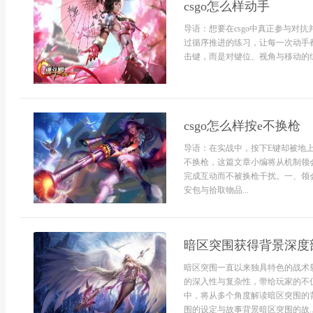
csgo怎么样动手
导语：想要在csgo中真正参与对
过循序推进的练习，让每一次动手都
击键，而是对键位、视角与移动的综
csgo怎么样按e不换枪
导语：在实战中，按下E键却被地上
不换枪，这篇文章小编将从机制领
完成互动而不被换枪干扰。一、领
安包与拾取物品...
暗区突围获得背景深度
暗区突围一直以来独具特色的战术
的深入性与复杂性，带给玩家的不
中，将从多个角度解读暗区突围的
围的设定与故事背景暗区突围的故..