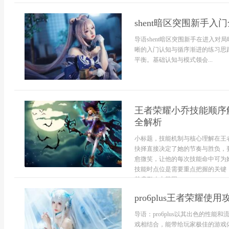
shent暗区突围新手入
导语shent暗区突围新手在进入
晰的入门认知与循序渐进的练习思
平衡。基础认知与模式领会...
王者荣耀小乔技能顺序
全解析
小标题，技能机制与核心理解在王
抉择直接决定了她的节奏与胜负，
愈微笑，让他的每次技能命中可为
技能时点位是需要重点把握的关键
其扇形攻击范围...
pro6plus王者荣耀使
导语：pro6plus以其出色的性
戏相结合，能带给玩家极佳的游戏体验