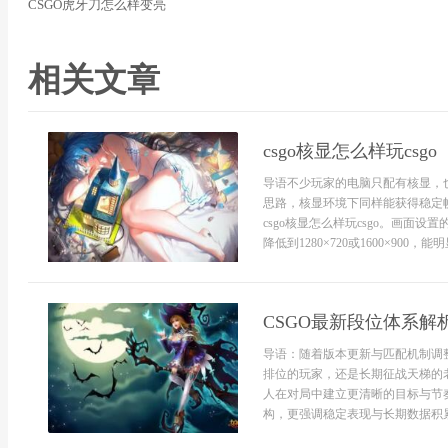
CSGO虎牙刀怎么样变亮
相关文章
csgo核显怎么样玩csgo
导语不少玩家的电脑只配有核显，也
思路，核显环境下同样能获得稳定
csgo核显怎么样玩csgo。画
降低到1280×720或1600×900
CSGO最新段位体系解
导语：随着版本更新与匹配机制调
排位的玩家，还是长期征战天梯的
人在对局中建立更清晰的目标与节
构，更强调稳定表现与长期数据积累。