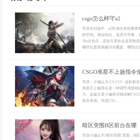
csgo怎么样守a2
导语在对战中，a2区域往承担着
的空间。领会站位、道具与节奏，
与a点包点，进攻方喜欢从这里制
哪些位置容易被闪光覆盖，哪些点位
CSGO准星不上扬指令
导语：小编认为‘CS:GO》这款
准星不上扬指令是一种调节准星稳
力。这篇文章小编将详细讲解CS
射击表现。何是CSG...
暗区突围B区前台在哪
导语小编认为‘暗区突围’里面，B