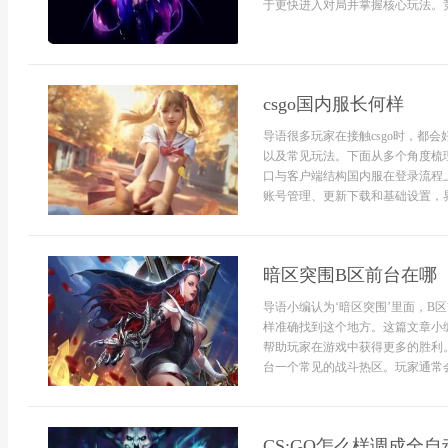
于更快进入对局并掌握核心玩法。竞技
csgo国内服长何样
导语很多玩家在接触csgo时，都
以及常见玩法。下面从多个角度梳理
口与客户端结构国内服在登录流程
账号管理、更新下载和基础设置，界
暗区突围B区前台在哪
导语小编认为‘暗区突围’里面，B
样准确找到这个地方。这篇文章小
帮助玩家在游戏中获得更多的胜利
台一个常见的战斗热区。玩家通常会在
CS:GO怎么样调成全自