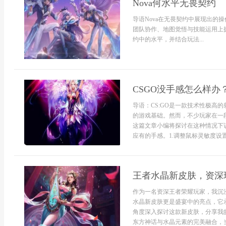
Nova何水平无畏契约
导语Nova在无畏契约中展现出的
团队协作、地图觉悟与技能运用上拥
约中的水平，并结合玩法...
CSGO没手感怎么样办
导语：CS:GO是一款技术性极高
的游戏基础。然而，不少玩家在一
这篇文章小编将探讨在这种情况下
应有的手感。1.调整鼠标灵敏度设置
王者水晶新皮肤，资深
作为一名资深王者荣耀玩家，我沉
水晶新皮肤更是盛宴中的亮点，它
角度深入探讨这款新皮肤，分享我
东方神话与水晶元素的完美融合，当