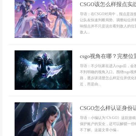
CSGO该怎么样报点实
导语：在CSGO对局中，报点是
让队友快速判断局势、调整站位并
响报点并不只是说出看到敌人的位
敌人...
csgo视角在哪？完整
导语：不少玩家在进入csgo后，
不到明确的视角入口。围绕csgo
路，逐步讲清楚怎么样定位并优化视
近，而是由...
CSGO怎么样认证身份
导语：小编认为‘CS:GO》这款
保护账户的安全，还可以解锁一些
不了解。这篇文章小编...